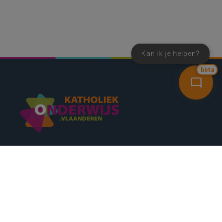
Kan ik je helpen?
bèta
SNEL NAAR
CONTACT
NIEUWSBRIEF