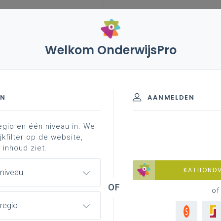
Welkom OnderwijsPro
EN
AANMELDEN
egio en één niveau in. We
jkfilter op de website,
 inhoud ziet.
KATHOND
 niveau
of
regio