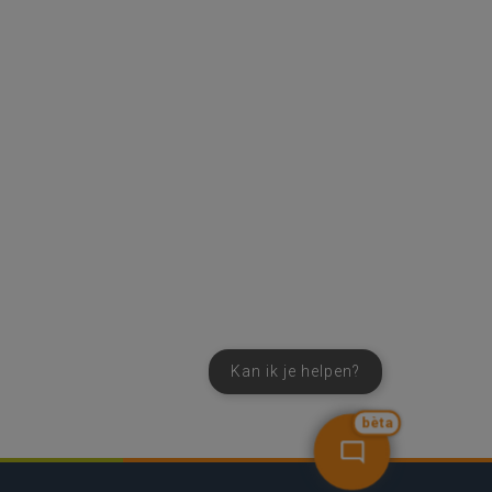
Kan ik je helpen?
bèta