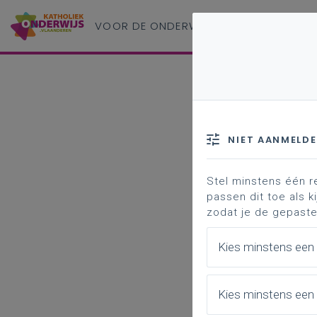
VOOR DE ONDERWIJS
PROFESSIONAL
NIET AANMELD
Stel minstens één r
passen dit toe als ki
zodat je de gepaste
Kies minstens een
Kies minstens een 