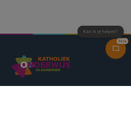
Kan ik je helpen?
bèta
SNEL NAAR
CONTACT
NIEUWSBRIEF