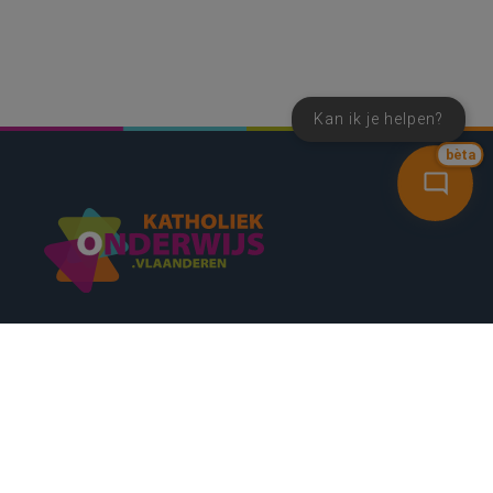
Kan ik je helpen?
bèta
SNEL NAAR
CONTACT
NIEUWSBRIEF