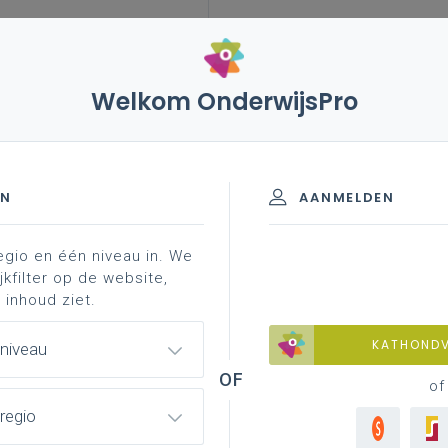
Welkom OnderwijsPro
EN
AANMELDEN
egio en één niveau in. We
jkfilter op de website,
 inhoud ziet.
KATHOND
 niveau
of
regio