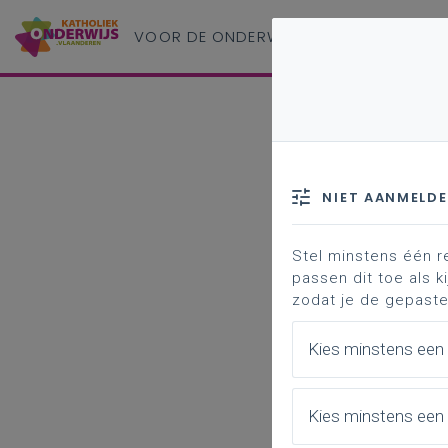
VOOR DE ONDERWIJS
PROFESSIONAL
NIET AANMELD
Stel minstens één r
passen dit toe als ki
zodat je de gepaste
Kies minstens een
Kies minstens een 