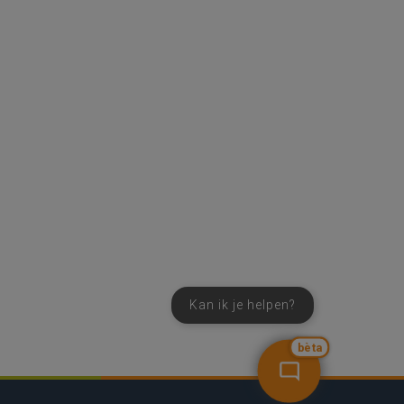
Kan ik je helpen?
bèta