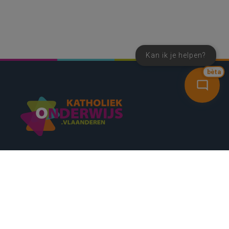
Kan ik je helpen?
bèta
SNEL NAAR
CONTACT
NIEUWSBRIEF