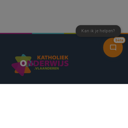
Kan ik je helpen?
bèta
SNEL NAAR
CONTACT
NIEUWSBRIEF