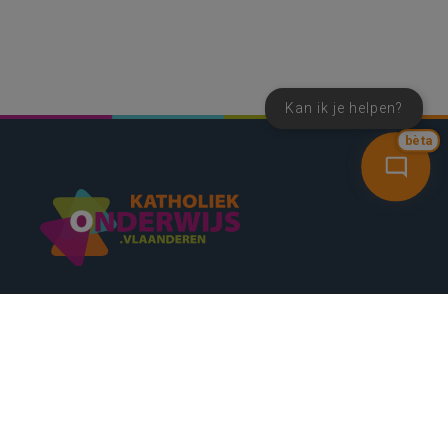
Kan ik je helpen?
bèta
SNEL NAAR
CONTACT
NIEUWSBRIEF