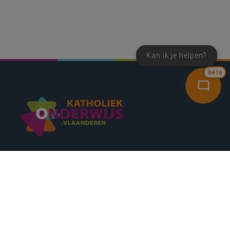
Kan ik je helpen?
bèta
SNEL NAAR
CONTACT
NIEUWSBRIEF