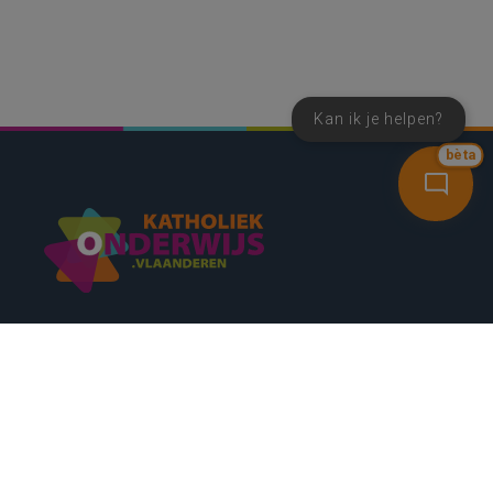
Kan ik je helpen?
bèta
SNEL NAAR
CONTACT
NIEUWSBRIEF