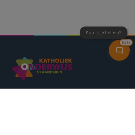
Kan ik je helpen?
bèta
SNEL NAAR
CONTACT
NIEUWSBRIEF