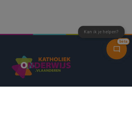
Kan ik je helpen?
bèta
SNEL NAAR
CONTACT
NIEUWSBRIEF