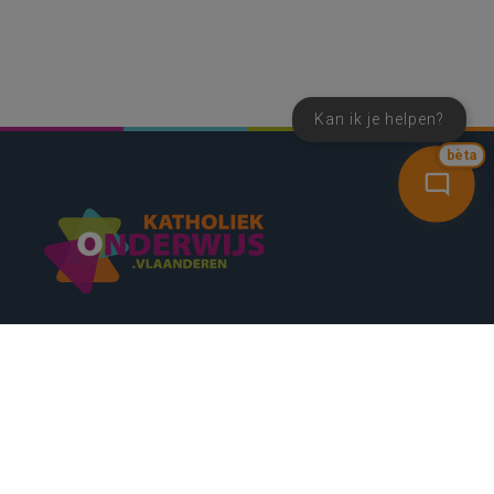
Kan ik je helpen?
bèta
SNEL NAAR
CONTACT
NIEUWSBRIEF