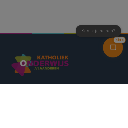
Kan ik je helpen?
bèta
SNEL NAAR
CONTACT
NIEUWSBRIEF