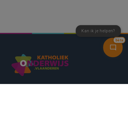
Kan ik je helpen?
bèta
SNEL NAAR
CONTACT
NIEUWSBRIEF