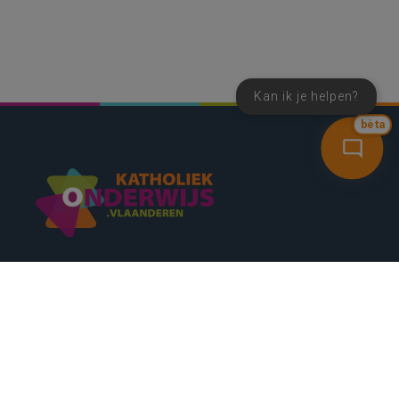
Kan ik je helpen?
bèta
SNEL NAAR
CONTACT
NIEUWSBRIEF