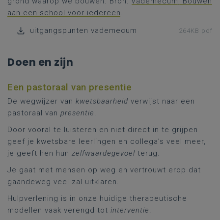
grond waarop we bouwen. Bron:
Vademecum, Bouwen
aan een school voor iedereen
.
uitgangspunten vademecum
264KB pdf
Doen en zijn
Een pastoraal van presentie
De wegwijzer van
kwetsbaarheid
verwijst naar een
pastoraal van
presentie
.
Door vooral te luisteren en niet direct in te grijpen
geef je kwetsbare leerlingen en collega’s veel meer,
je geeft hen hun
zelfwaardegevoel
terug.
Je gaat met mensen op weg en vertrouwt erop dat
gaandeweg veel zal uitklaren.
Hulpverlening is in onze huidige therapeutische
modellen vaak verengd tot
interventie
.