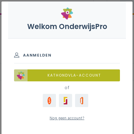
Welkom OnderwijsPro
Katholieke dialoogschool
AANMELDEN
Aan de slag
KATHONDVLA-ACCOUNT
of
Wegwijzer kwetsbaarheid
Nog geen account?
Inhoudstafel