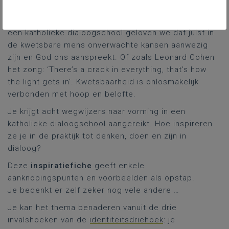
nietige, het beperkte en onvolmaakte kan onze leef‑
en denkwereld openen en evidenties doorbreken. In
een katholieke dialoogschool geloven we dat juist in
de kwetsbare mens onverwachte kansen aanwezig
zijn en God ons aanspreekt. Of zoals Leonard Cohen
het zong: ‘There’s a crack in everything, that’s how
the light gets in’. Kwetsbaarheid is onlosmakelijk
verbonden met hoop en belofte.
Je krijgt acht wegwijzers naar vorming in een
katholieke dialoogschool aangereikt. Hoe inspireren
ze je in de praktijk tot denken, doen en zijn in
dialoog?
Deze
inspiratiefiche
geeft enkele
aanknopingspunten en voorbeelden als opstap.
Je bedenkt er zelf zeker nog vele andere …
Je kan het thema benaderen vanuit de drie
invalshoeken van de
identiteitsdriehoek
: je