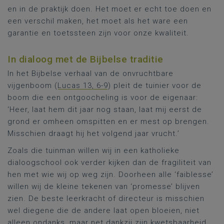
en in de praktijk doen. Het moet er echt toe doen en
een verschil maken, het moet als het ware een
garantie en toetssteen zijn voor onze kwaliteit.
In dialoog met de Bijbelse traditie
In het Bijbelse verhaal van de onvruchtbare
vijgenboom (
Lucas 13, 6-9
) pleit de tuinier voor de
boom die een ontgoocheling is voor de eigenaar:
‘Heer, laat hem dit jaar nog staan, laat mij eerst de
grond er omheen omspitten en er mest op brengen.
Misschien draagt hij het volgend jaar vrucht.’
Zoals die tuinman willen wij in een katholieke
dialoogschool ook verder kijken dan de fragiliteit van
hen met wie wij op weg zijn. Doorheen alle ‘faiblesse’
willen wij de kleine tekenen van ‘promesse’ blijven
zien. De beste leerkracht of directeur is misschien
wel diegene die de andere laat open bloeien, niet
alleen ondanks, maar net dankzij zijn kwetsbaarheid.