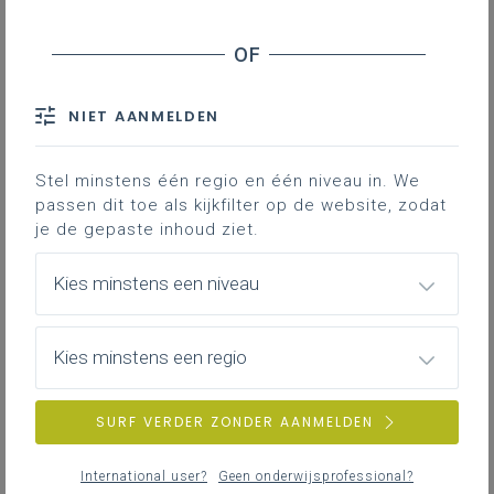
Inspiratie in de praktijk
Denken
Doen en zijn
Dialoog
NIET AANMELDEN
Stel minstens één regio en één niveau in. We
Downloads
passen dit toe als kijkfilter op de website, zodat
je de gepaste inhoud ziet.
Kies minstens een niveau
Inspiratie in de praktijk
In elke school is veel kwetsbaarheid aanwezig, het
hoort bij ons mens zijn. Hoe gaan we daarmee om?
Kies minstens een regio
Hoe kijken we ernaar? Beschouwen we het als een
zwakte die gepaard gaat met schaamte en schuld of
SURF VERDER ZONDER AANMELDEN
tekortschieten? Of zien we het vanuit de gelijkenis
van het mosterdzaadje als een groeikans en
International user?
Geen onderwijsprofessional?
onvermoede kracht- en inspiratiebron? Het kleine en