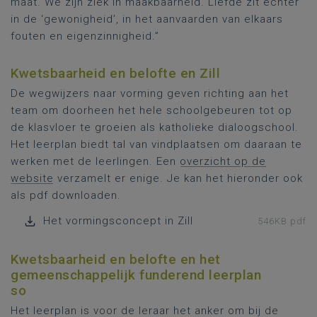
maat. We zijn ziek in maakbaarheid. Liefde zit echter
in de ‘gewonigheid’, in het aanvaarden van elkaars
fouten en eigenzinnigheid.”
Kwetsbaarheid en belofte en Zill
De wegwijzers naar vorming geven richting aan het
team om doorheen het hele schoolgebeuren tot op
de klasvloer te groeien als katholieke dialoogschool.
Het leerplan biedt tal van vindplaatsen om daaraan te
werken met de leerlingen. Een
overzicht op de
website
verzamelt er enige. Je kan het hieronder ook
als pdf downloaden.
Het vormingsconcept in Zill
546KB pdf
Kwetsbaarheid en belofte en het
gemeenschappelijk funderend leerplan
so
Het leerplan is voor de leraar het anker om bij de