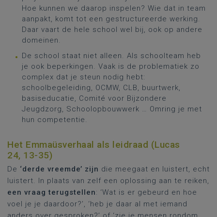
Hoe kunnen we daarop inspelen? Wie dat in team
aanpakt, komt tot een gestructureerde werking.
Daar vaart de hele school wel bij, ook op andere
domeinen.
De school staat niet alleen. Als schoolteam heb
je ook beperkingen. Vaak is de problematiek zo
complex dat je steun nodig hebt:
schoolbegeleiding, OCMW, CLB, buurtwerk,
basiseducatie, Comité voor Bijzondere
Jeugdzorg, Schoolopbouwwerk … Omring je met
hun competentie.
Het Emmaüsverhaal als leidraad (Lucas
24, 13-35)
De
‘derde vreemde’ zijn
die meegaat en luistert, echt
luistert. In plaats van zelf een oplossing aan te reiken,
een vraag terugstellen
: ‘Wat is er gebeurd en hoe
voel je je daardoor?’, ‘heb je daar al met iemand
anders over gesproken?’ of ‘zie je mensen rondom