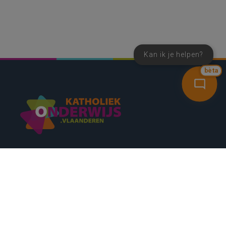
Kan ik je helpen?
bèta
SNEL NAAR
CONTACT
NIEUWSBRIEF