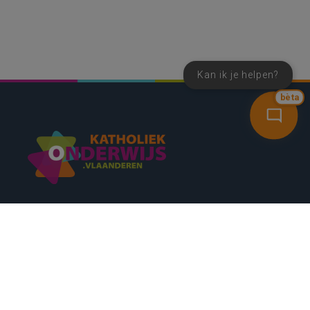
Kan ik je helpen?
bèta
SNEL NAAR
CONTACT
NIEUWSBRIEF