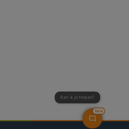
Kan ik je helpen?
bèta