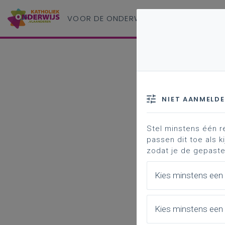
VOOR DE ONDERWIJS
PROFESSIONAL
NIET AANMELD
Stel minstens één r
passen dit toe als ki
zodat je de gepaste
Kies minstens een
Kies minstens een 