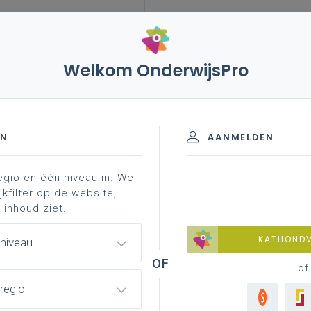
Welkom OnderwijsPro
EN
AANMELDEN
egio en één niveau in. We
jkfilter op de website,
 inhoud ziet.
KATHOND
 niveau
of
regio