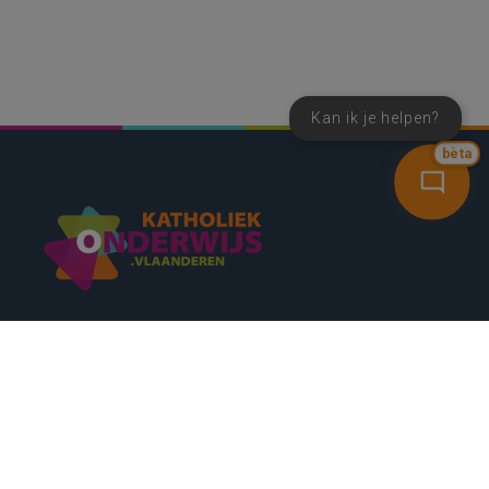
Kan ik je helpen?
bèta
SNEL NAAR
CONTACT
NIEUWSBRIEF