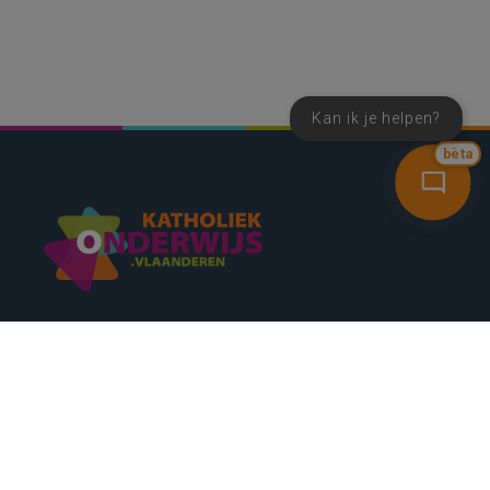
Kan ik je helpen?
bèta
SNEL NAAR
CONTACT
NIEUWSBRIEF