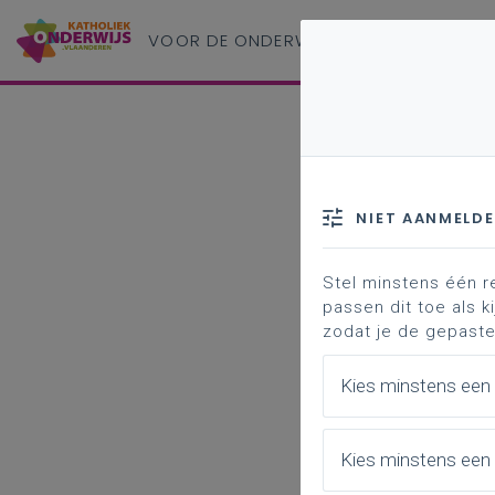
VOOR DE ONDERWIJS
PROFESSIONAL
NIET AANMELD
Stel minstens één r
passen dit toe als ki
zodat je de gepaste
Kies minstens een
Kies minstens een 