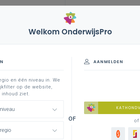
Welkom OnderwijsPro
EN
AANMELDEN
egio en één niveau in. We
jkfilter op de website,
 inhoud ziet.
KATHOND
 niveau
of
regio