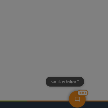
Kan ik je helpen?
bèta