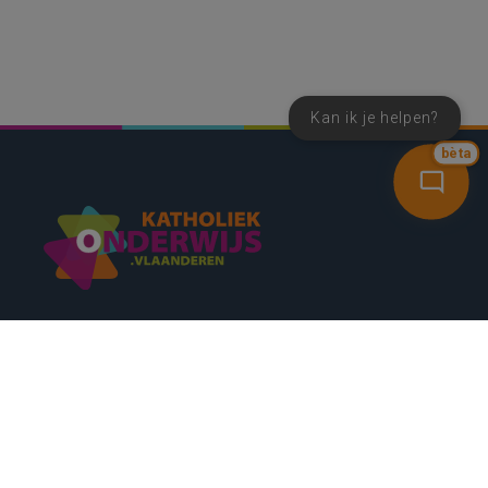
Kan ik je helpen?
bèta
SNEL NAAR
CONTACT
NIEUWSBRIEF