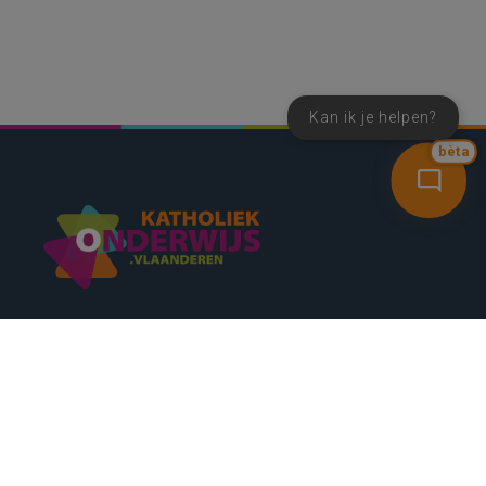
Kan ik je helpen?
bèta
SNEL NAAR
CONTACT
NIEUWSBRIEF