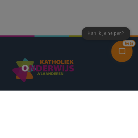
Kan ik je helpen?
bèta
SNEL NAAR
CONTACT
NIEUWSBRIEF