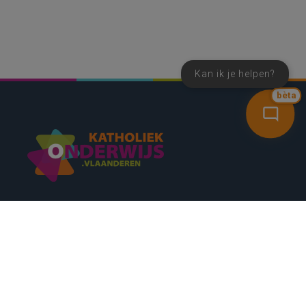
Kan ik je helpen?
bèta
SNEL NAAR
CONTACT
NIEUWSBRIEF