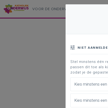
VOOR DE ONDERWIJS
PROFESSIONAL
NIET AANMELD
Stel minstens één r
passen dit toe als ki
zodat je de gepaste
Kies minstens een
Kies minstens een 