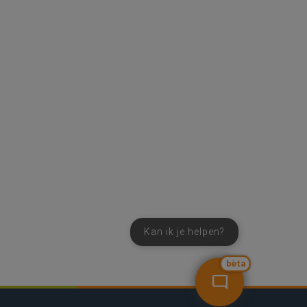
Kan ik je helpen?
bèta