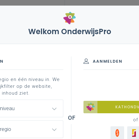
Welkom OnderwijsPro
EN
AANMELDEN
egio en één niveau in. We
jkfilter op de website,
 inhoud ziet.
KATHOND
 niveau
of
regio