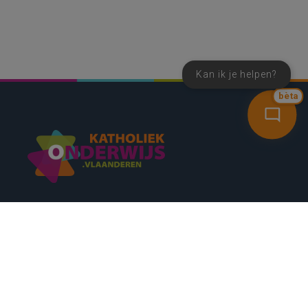
Kan ik je helpen?
bèta
SNEL NAAR
CONTACT
NIEUWSBRIEF