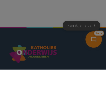
Kan ik je helpen?
bèta
SNEL NAAR
CONTACT
NIEUWSBRIEF