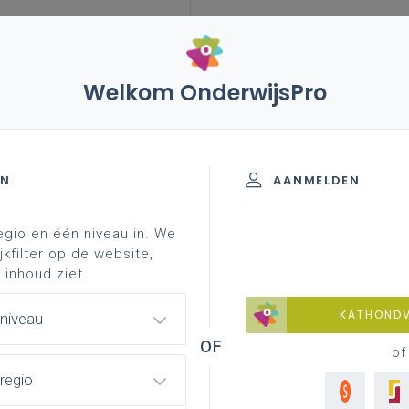
Welkom OnderwijsPro
EN
AANMELDEN
egio en één niveau in. We
jkfilter op de website,
 inhoud ziet.
KATHOND
 niveau
of
regio