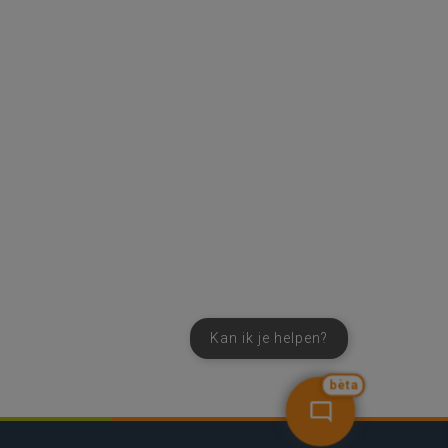
Kan ik je helpen?
bèta