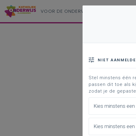
VOOR DE ONDERWIJS
PROFESSIONAL
NIET AANMELD
Stel minstens één r
passen dit toe als ki
zodat je de gepaste
Kies minstens een
Kies minstens een 