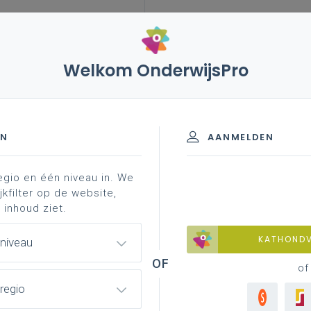
Welkom OnderwijsPro
EN
AANMELDEN
egio en één niveau in. We
jkfilter op de website,
 inhoud ziet.
KATHOND
 niveau
of
regio