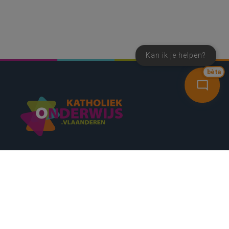
Kan ik je helpen?
bèta
SNEL NAAR
CONTACT
NIEUWSBRIEF