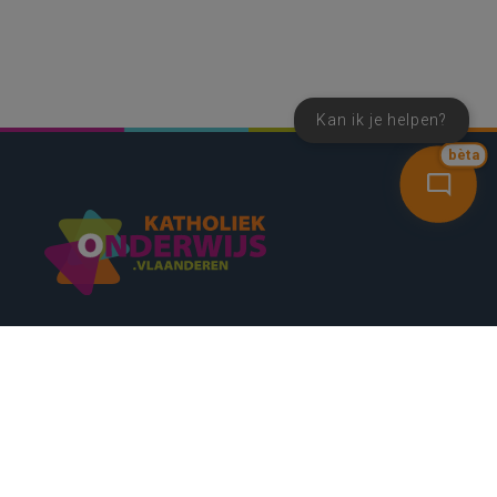
Kan ik je helpen?
bèta
SNEL NAAR
CONTACT
NIEUWSBRIEF