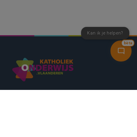
Kan ik je helpen?
bèta
SNEL NAAR
CONTACT
NIEUWSBRIEF