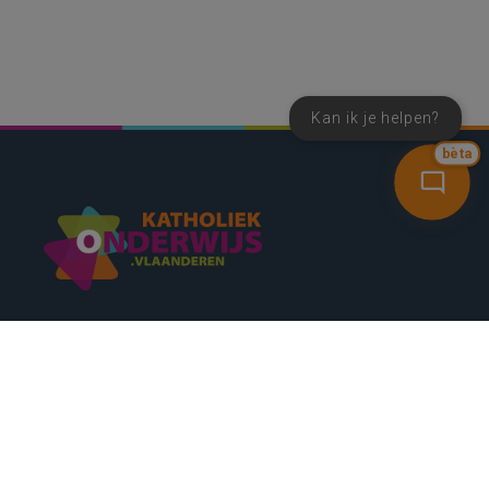
Kan ik je helpen?
bèta
SNEL NAAR
CONTACT
NIEUWSBRIEF