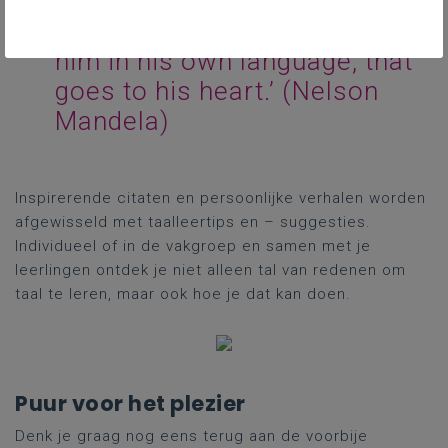
language
he
understands
,
that
goes
to
his
head
.
If
you
talk
to
him
in his
own
language
,
that
goes
to
his
heart
.’ (Nelson
Mandela)
Inspirerende citaten en persoonlijke verhalen worden
afgewisseld met taalleertips en – suggesties.
Individueel of in de vakgroep en samen met je
leerlingen ontdek je niet alleen tal van redenen om
taal te leren, maar ook hoe je dat kan doen.
Puur voor het plezier
Denk je graag nog eens terug aan de voorbije