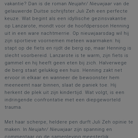
vakantie? Dan is de roman
Neujahr/ Nieuwjaar
van de
gelauwerde Duitse schrijfster Juli Zeh een perfecte
keuze. Wat begint als een idyllische gezinsvakantie
op Lanzarote, mondt voor de hoofdpersoon Henning
uit in een ware nachtmerrie. Op nieuwjaarsdag wil hij
zijn sportieve voornemen meteen waarmaken: hij
stapt op de fiets en rijdt de berg op, maar Henning is
slecht voorbereid. Lanzarote is te warm, zijn fiets is
gammel en hij heeft geen eten bij zich. Halverwege
de berg staat gelukkig een huis. Henning zakt net
ervoor in elkaar en wanneer de bewoonster hem
meeneemt naar binnen, slaat de paniek toe. Hij
herkent de plek uit zijn kindertijd. Wat volgt, is een
indringende confrontatie met een diepgeworteld
trauma.
Met haar scherpe, heldere pen durft Juli Zeh opinie te
maken. In
Neujahr/ Nieuwjaar
zijn spanning en
commentaar op de samenleving meesterlijk