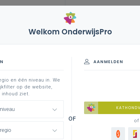
Welkom OnderwijsPro
EN
AANMELDEN
egio en één niveau in. We
jkfilter op de website,
 inhoud ziet.
KATHOND
 niveau
of
regio