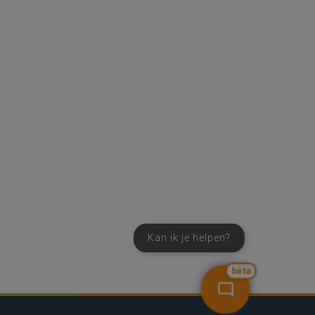
Kan ik je helpen?
bèta