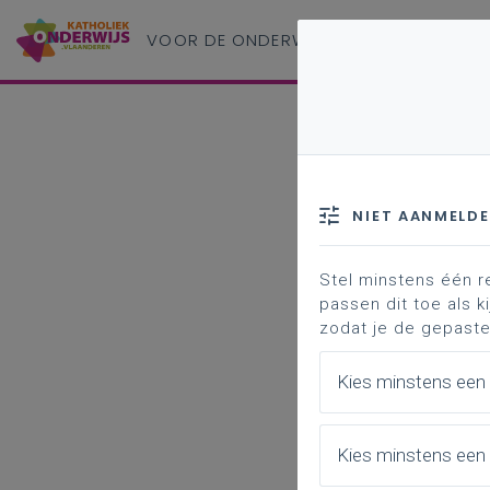
VOOR DE ONDERWIJS
PROFESSIONAL
NIET AANMELD
Stel minstens één r
passen dit toe als ki
zodat je de gepaste
Kies minstens een
Kies minstens een 