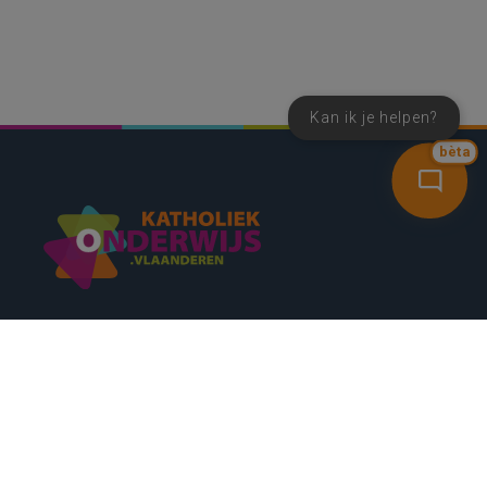
Kan ik je helpen?
bèta
SNEL NAAR
CONTACT
NIEUWSBRIEF