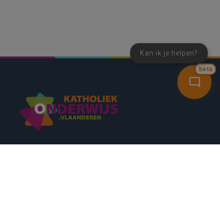
Kan ik je helpen?
bèta
SNEL NAAR
CONTACT
NIEUWSBRIEF