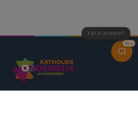
Kan ik je helpen?
bèta
SNEL NAAR
CONTACT
NIEUWSBRIEF