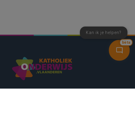
Kan ik je helpen?
bèta
SNEL NAAR
CONTACT
NIEUWSBRIEF