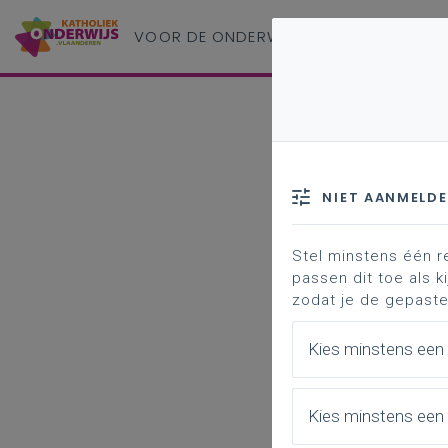
VOOR DE ONDERWIJS
PROFESSIONAL
NIET AANMELD
Stel minstens één r
passen dit toe als ki
zodat je de gepaste
Kies minstens een
Kies minstens een 