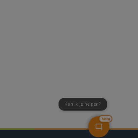
Kan ik je helpen?
bèta