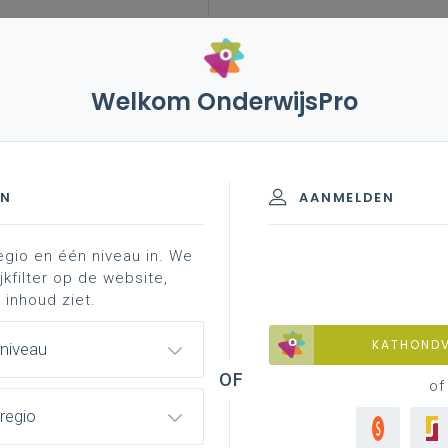
Welkom OnderwijsPro
EN
AANMELDEN
egio en één niveau in. We
jkfilter op de website,
 inhoud ziet.
KATHOND
 niveau
of
regio