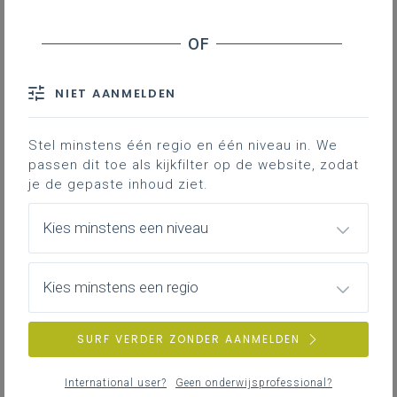
leerplan.
Personen
Professionaliseringen
Themapagina’s (mededelingen)
IAC-traject
NIET AANMELDEN
Vacatures
Bronnen
Hier vind je bijkomende informatie en inspiratie bij het uitwerken
van werkplekleren voor jongeren met een IAC-verslag.
Stel minstens één regio en één niveau in. We
passen dit toe als kijkfilter op de website, zodat
ZOEKEN
je de gepaste inhoud ziet.
IAC-traject
wis alle filters en zoektermen
Hoe een IAC vormgeven
Kies minstens een niveau
Hoe kan je een IAC vormgeven in het basis- en secundair
onderwijs?
Kies minstens een regio
SURF VERDER ZONDER AANMELDEN
IAC-traject
IAC en werkplekleren
International user?
Geen onderwijsprofessional?
Hoe kan je een IAC vormgeven bij werkplekleren waaronder