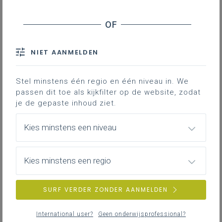
leerplan.
Personen
Professionaliseringen
Themapagina’s (mededelingen)
IAC-traject
NIET AANMELDEN
Vacatures
Bronnen
Hier vind je bijkomende informatie en inspiratie bij het uitwerken
van werkplekleren voor jongeren met een IAC-verslag.
Stel minstens één regio en één niveau in. We
passen dit toe als kijkfilter op de website, zodat
ZOEKEN
je de gepaste inhoud ziet.
IAC-traject
wis alle filters en zoektermen
Hoe een IAC vormgeven
Kies minstens een niveau
Hoe kan je een IAC vormgeven in het basis- en secundair
onderwijs?
Kies minstens een regio
SURF VERDER ZONDER AANMELDEN
IAC-traject
IAC en werkplekleren
International user?
Geen onderwijsprofessional?
Hoe kan je een IAC vormgeven bij werkplekleren waaronder