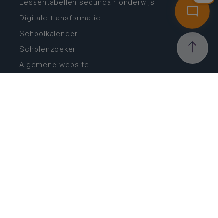
Lessentabellen secundair onderwijs
Digitale transformatie
Schoolkalender
Scholenzoeker
Algemene website
CONTACT
Wie is wie
Locaties
Algemeen contact
Helpdesk
NIEUWSBRIEF