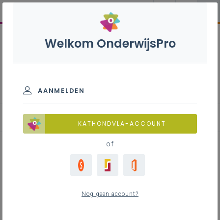
Welkom OnderwijsPro
Vicariale diensten regio Limburg
AANMELDEN
Besturenwerking
KATHONDVLA-ACCOUNT
of
Inhoudstafel
Nog geen account?
Contact