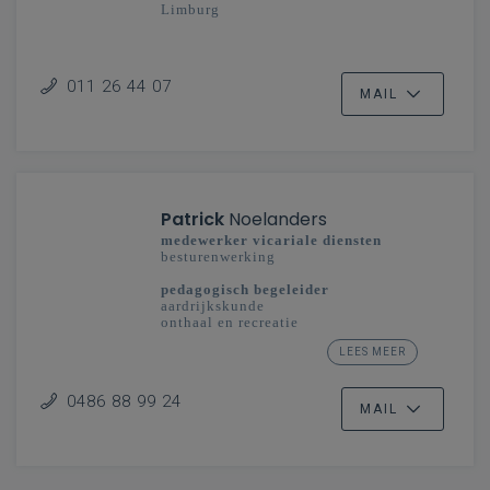
Limburg
011 26 44 07
MAIL
Patrick
Noelanders
medewerker vicariale diensten
besturenwerking
pedagogisch begeleider
aardrijkskunde
onthaal en recreatie
studiedomein taal en cultuur: toerisme
LEES MEER
secundair onderwijs
Limburg - Vlaanderenbreed
0486 88 99 24
MAIL