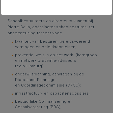
geoptimaliseerde samenwerkingsverbanden,
planning en alle andere niet-pedagogische
thema’s bevorderen.
Schoolbestuurders en directeurs kunnen bij
Pierre Colla, coördinator schoolbesturen, ter
ondersteuning terecht voor:
kwaliteit van besturen, beleidsvoerend
vermogen en beleidsdomeinen;
preventie, welzijn op het werk (kerngroep
en netwerk preventie-adviseurs
regio Limburg);
onderwijsplanning, aanvragen bij de
Diocesane Plannings-
en Coördinatiecommissie (DPCC);
infrastructuur- en capaciteitsdossiers;
bestuurlijke Optimalisering en
Schaalvergroting (BOS);