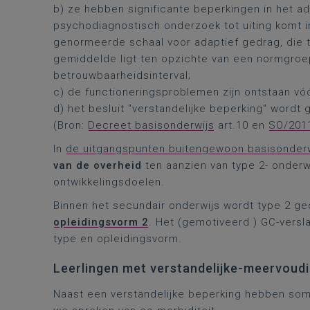
b) ze hebben significante beperkingen in het ad
psychodiagnostisch onderzoek tot uiting komt 
genormeerde schaal voor adaptief gedrag, die 
gemiddelde ligt ten opzichte van een normgroe
betrouwbaarheidsinterval;
c) de functioneringsproblemen zijn ontstaan vóór
d) het besluit "verstandelijke beperking" wordt ge
(Bron:
Decreet basisonderwijs
art.10 en
SO/201
In
de uitgangspunten buitengewoon basisonderw
van de overheid
ten aanzien van type 2- onder
ontwikkelingsdoelen.
Binnen het secundair onderwijs wordt type 2 g
opleidingsvorm 2
. Het (gemotiveerd ) GC-versl
type en opleidingsvorm.
Leerlingen met verstandelijke-meervoud
Naast een verstandelijke beperking hebben so