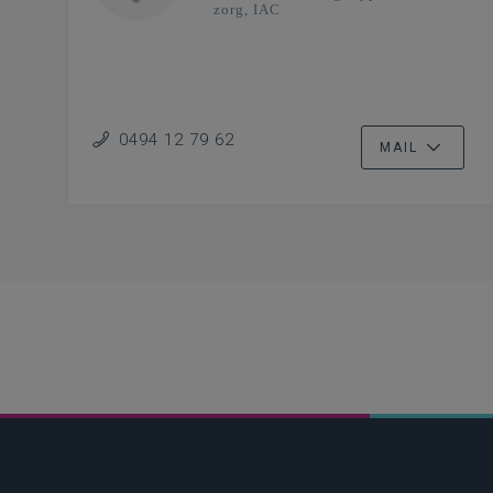
zorg, IAC
0494 12 79 62
MAIL