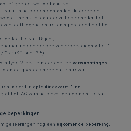
aptief gedrag, wat op basis van
in een uitslag op een gestandaardiseerde en
twee of meer standaarddeviaties beneden het
p van leeftijdgenoten, rekening houdend met het
 de leeftijd van 18 jaar;
nomen na een periode van procesdiagnostiek.”​​​​​​​
1/03/BuSO
punt 2.5)
ijs type 2
lees je meer over de
verwachtingen
wijs en de goedgekeurde na te streven
eorganiseerd in
opleidingsvorm 1
en
ag of het IAC-verslag omvat een combinatie van
ige beperkingen
mmige leerlingen nog een
bijkomende beperking
,