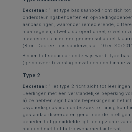
Decretaal
: “Het type basisaanbod richt zich to
ondersteuningsbehoeften en opvoedingsbehoefte
aanpassingen, waaronder remediërende, differ
maatregelen, ofwel disproportioneel, ofwel onvo
meenemen binnen een gemeenschappelijk curric
(Bron:
Decreet basisonderwijs
art.10 en
SO/201
Binnen het secundair onderwijs wordt type bas
(gemotiveerd) verslag omvat een combinatie va
Type 2
Decretaal
: “Het type 2 richt zicht tot leerlinge
Leerlingen met een verstandelijke beperking vol
a) ze hebben significante beperkingen in het in
psychodiagnostisch onderzoek tot uiting komt in
gestandaardiseerde en genormeerde intelligent
beneden het gemiddelde ligt ten opzichte van 
houdend met het betrouwbaarheidsinterval;