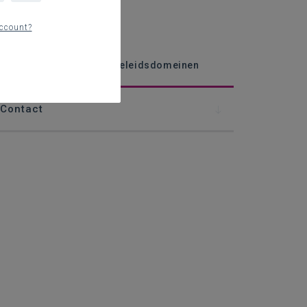
nderwijsloopbaan
ccount?
GC-verslag of IAC-verslag
fstemming met andere beleidsdomeinen
Contact