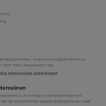
risch)
ving
nderwijsbehoeften, ondersteuningsbehoeften en
er type meer aangewezen zijn.
stig meervoudige beperkingen
.
sdomeinen
problemen is de (verdere) samenwerking met
e van de verschillende begeleidingsdomeinen vaak