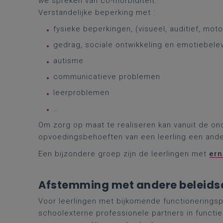
we spreken van co-morbiditeit.
Verstandelijke beperking met :
fysieke beperkingen, (visueel, auditief, moto
gedrag, sociale ontwikkeling en emotiebele
autisme
communicatieve problemen
leerproblemen
…
Om zorg op maat te realiseren kan vanuit de o
opvoedingsbehoeften van een leerling een and
Een bijzondere groep zijn de leerlingen met
ern
Afstemming met andere beleid
Voor leerlingen met bijkomende functionerings
schoolexterne professionele partners in functi