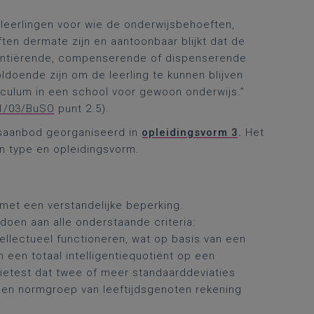
t leerlingen voor wie de onderwijsbehoeften,
n dermate zijn en aantoonbaar blijkt dat de
entiërende, compenserende of dispenserende
ldoende zijn om de leerling te kunnen blijven
ulum in een school voor gewoon onderwijs.”
1/03/BuSO
punt 2.5).
isaanbod georganiseerd in
opleidingsvorm 3
.
Het
n type en opleidingsvorm.
n met een verstandelijke beperking.
doen aan alle onderstaande criteria:
tellectueel functioneren, wat op basis van een
 een totaal intelligentiequotiënt op een
ietest dat twee of meer standaarddeviaties
een normgroep van leeftijdsgenoten rekening