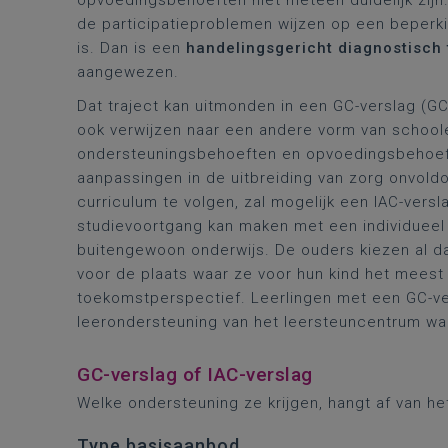
opvoedingsbehoeften niet meteen duidelijk zijn
de participatieproblemen wijzen op een beper
is. Dan is een
handelingsgericht diagnostisch 
aangewezen.
Dat traject kan uitmonden in een GC-verslag (GC
ook verwijzen naar een andere vorm van school
ondersteuningsbehoeften en opvoedingsbehoefte
aanpassingen in de uitbreiding van zorg onvol
curriculum te volgen, zal mogelijk een IAC-vers
studievoortgang kan maken met een individueel 
buitengewoon onderwijs. De ouders kiezen al d
voor de plaats waar ze voor hun kind het meest 
toekomstperspectief. Leerlingen met een GC-ve
leerondersteuning van het leersteuncentrum waa
GC-verslag of IAC-verslag
Welke ondersteuning ze krijgen, hangt af van he
Type basisaanbod