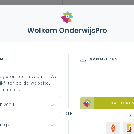
Welkom OnderwijsPro
verstandelijke beperking
onderwijsaanbod
ndelijke beperking
EN
AANMELDEN
egio en één niveau in. We
rwijsaanbod
meer weten?
jkfilter op de website,
 inhoud ziet.
KATHOND
 niveau
of
e beperkingen is verscheiden. Ze
regio
erwijsbehoeften,
On