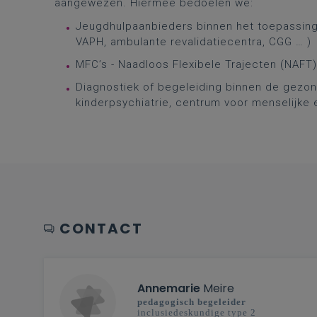
aangewezen. Hiermee bedoelen we:
Jeugdhulpaanbieders binnen het toepassings
VAPH, ambulante revalidatiecentra, CGG … )
MFC’s - Naadloos Flexibele Trajecten (NAFT)
Diagnostiek of begeleiding binnen de gezond
kinderpsychiatrie, centrum voor menselijke e
CONTACT
Annemarie
Meire
pedagogisch begeleider
inclusiedeskundige type 2