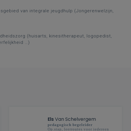
gebied van integrale jeugdhulp (Jongerenwelzijn,
heidszorg (huisarts, kinesitherapeut, logopedist,
rfelijkheid …)
Els
Van Schelvergem
pedagogisch begeleider
Op.stap, leerroutes voor iedereen