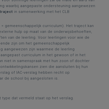
. Voor sommige leerlingen zal de mate en aard van
king waarbij aangepaste ondersteuning aangewezen
traject
in samenwerking met het CLB
 = gemeenschappelijk curriculum). Het traject kan
externe hulp op maat van de onderwijsbehoeften,
n van de leerling. Voor leerlingen voor wie de
doende zijn om het gemeenschappelijk
lag aangewezen zijn waarmee de leerling
aangepast curriculum in het gewoon of in het
an niet in samenspraak met hun zoon of dochter
ontwikkelingskansen zien die aansluiten bij hun
rslag of IAC-verslag hebben recht op
r de school bij aangesloten is.
t type dat vermeld staat op het verslag.