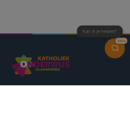
Kan ik je helpen?
bèta
SNEL NAAR
CONTACT
NIEUWSBRIEF