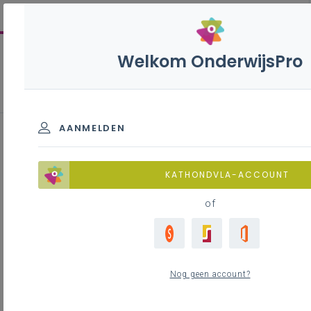
Welkom OnderwijsPro
Aangifte
rechtspersonenbelasting 2026
AANMELDEN
Inhoudstafel
Moet je een aangifte doen?
KATHONDVLA-ACCOUNT
Wanneer moet je een aangifte doen?
of
Hoe dien je de aangifte in?
Welke inkomsten en uitgaven?
Onroerende inkomsten uit in België gelegen
onroerende goederen
Nog geen account?
Belastbare en niet belastbare inkomsten
Vaststelling van de bedragen