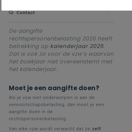
Contact
De aangifte
rechtspersonenbelasting 2026 heeft
betrekking op
kalenderjaar 2025
.
Dat is ook zo voor de vzw’s waarvan
het boekjaar niet overeenstemt met
het kalenderjaar.
Moet je een aangifte doen?
Als je vzw niet onderworpen is aan de
vennootschapsbelasting, dan moet je een
aangifte doen in de
rechtspersonenbelasting
.
Van elke vzw wordt verwacht dat ze
zelf