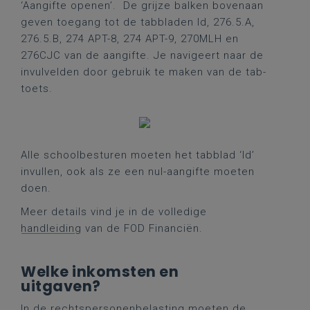
‘Aangifte openen’. De grijze balken bovenaan
geven toegang tot de tabbladen Id, 276.5.A,
276.5.B, 274 APT-8, 274 APT-9, 270MLH en
276CJC van de aangifte. Je navigeert naar de
invulvelden door gebruik te maken van de tab-
toets.
Alle schoolbesturen moeten het tabblad ‘Id’
invullen, ook als ze een nul-aangifte moeten
doen.
Meer details vind je in de volledige
handleiding
van de FOD Financiën.
Welke inkomsten en
uitgaven?
In de rechtspersonenbelasting moeten de