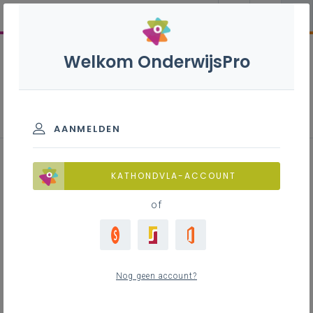
Welkom OnderwijsPro
Professionalisering
AANMELDEN
KATHONDVLA-ACCOUNT
Zoek
of
Filter
1
Nog geen account?
Gevonden voor jouw zoekopdracht